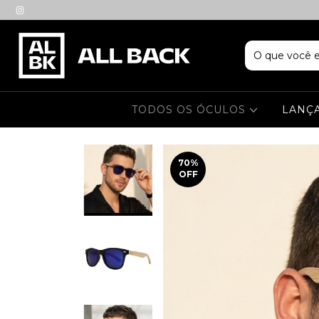
TODOS OS ÓCULOS
LANÇ
70
%
OFF