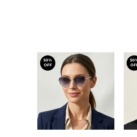
50
%
50
OFF
OF