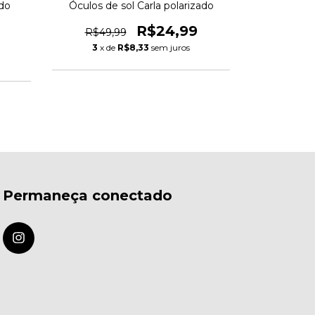
ado
Óculos de sol Carla polarizado
R$24,99
R$49,99
3
x de
R$8,33
sem juros
Permaneça conectado