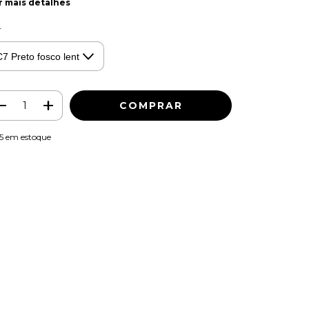
r mais detalhes
r
5
em estoque