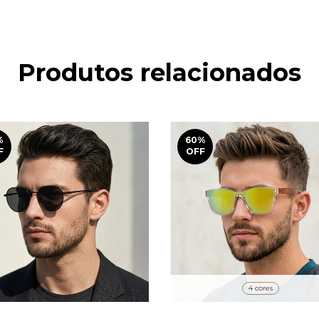
Produtos relacionados
%
60
%
F
OFF
4 cores