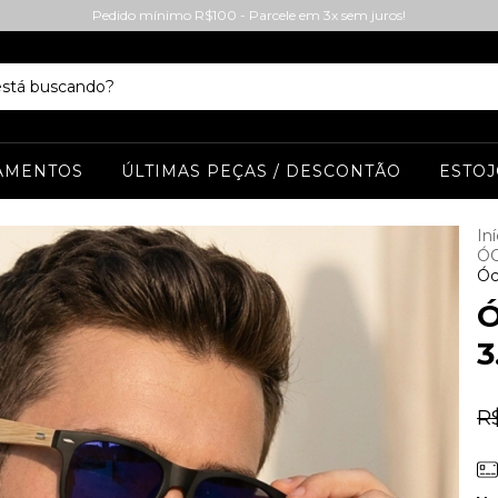
Pedido mínimo R$100 - Parcele em 3x sem juros!
AMENTOS
ÚLTIMAS PEÇAS / DESCONTÃO
ESTOJ
Iní
ÓC
Óc
Ó
3
R