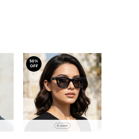
50
%
OFF
6 cores