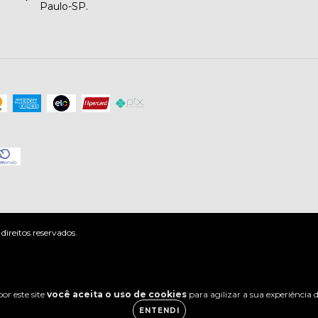
Paulo-SP.
ireitos reservados.
or este site
você aceita o uso de cookies
para agilizar a sua experiência
ENTENDI