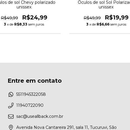
los de sol Chevy polarizado
Óculos de sol Sol Polariz
unissex
unissex
R$24,99
R$19,99
R$49,99
R$49,99
3
x de
R$8,33
sem juros
3
x de
R$6,66
sem juros
Entre em contato
5511945322058
11940722090
sac@useallback.com.br
Avenida Nova Cantareira 291, sala 11, Tucuruvi, São