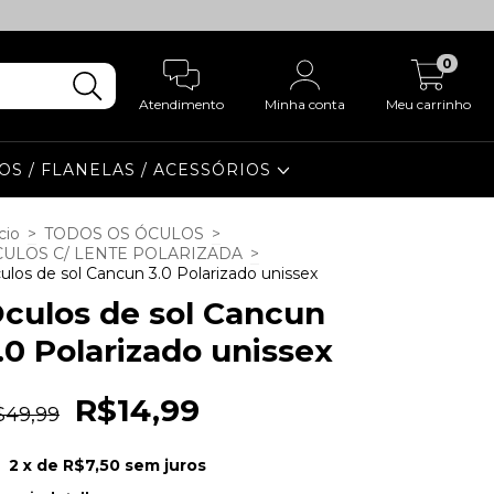
0
Atendimento
Minha conta
Meu carrinho
OS / FLANELAS / ACESSÓRIOS
cio
>
TODOS OS ÓCULOS
>
ULOS C/ LENTE POLARIZADA
>
ulos de sol Cancun 3.0 Polarizado unissex
culos de sol Cancun
.0 Polarizado unissex
R$14,99
$49,99
2
x de
R$7,50
sem juros