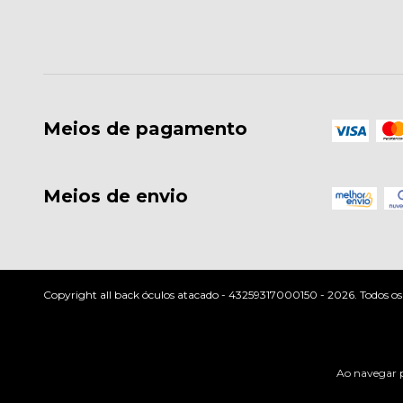
Meios de pagamento
Meios de envio
Copyright all back óculos atacado - 43259317000150 - 2026. Todos os d
Ao navegar p