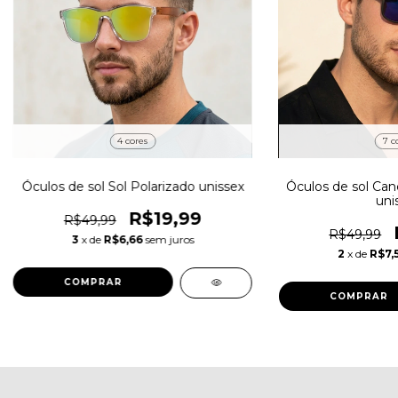
4 cores
7 c
Óculos de sol Sol Polarizado unissex
Óculos de sol Can
uni
R$19,99
R$49,99
R$49,99
3
x de
R$6,66
sem juros
2
x de
R$7,
COMPRAR
COMPRAR