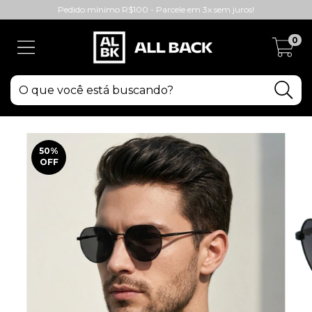
Pedido mínimo R$100 - Parcele em 3x sem juros!
0
50
%
OFF