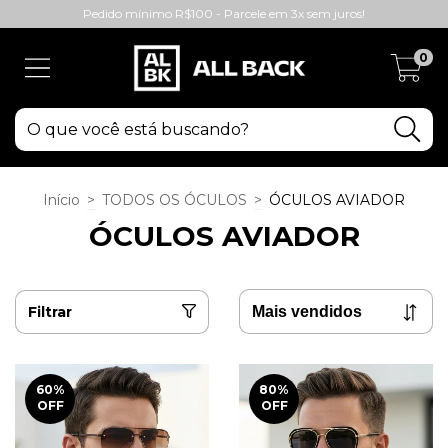
Pedido mínimo R$100 - Parcele em 3x sem juros!
0
Início
>
TODOS OS ÓCULOS
>
ÓCULOS AVIADOR
ÓCULOS AVIADOR
Filtrar
60
%
80
%
OFF
OFF