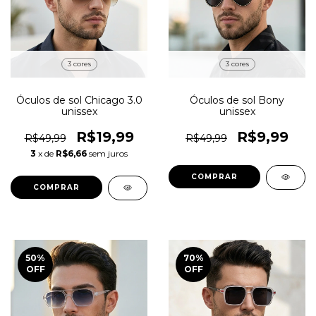
3 cores
3 cores
Óculos de sol Chicago 3.0
Óculos de sol Bony
unissex
unissex
R$19,99
R$9,99
R$49,99
R$49,99
3
x de
R$6,66
sem juros
COMPRAR
COMPRAR
50
%
70
%
OFF
OFF