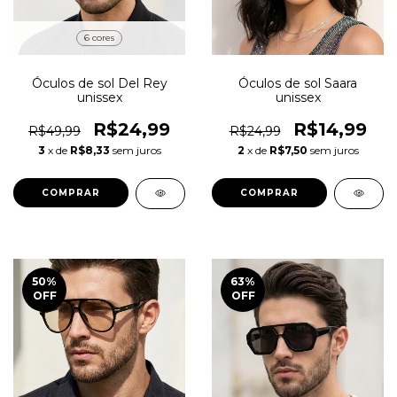
6 cores
Óculos de sol Del Rey
Óculos de sol Saara
unissex
unissex
R$24,99
R$14,99
R$49,99
R$24,99
3
x de
R$8,33
sem juros
2
x de
R$7,50
sem juros
COMPRAR
COMPRAR
50
%
63
%
OFF
OFF