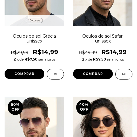
10 cores
Óculos de sol Grécia
Óculos de sol Safari
unissex
unissex
R$14,99
R$14,99
R$29,99
R$49,99
2
x de
R$7,50
sem juros
2
x de
R$7,50
sem juros
COMPRAR
COMPRAR
50
%
40
%
OFF
OFF