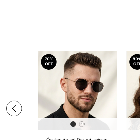
70
%
80
OFF
OF
+9