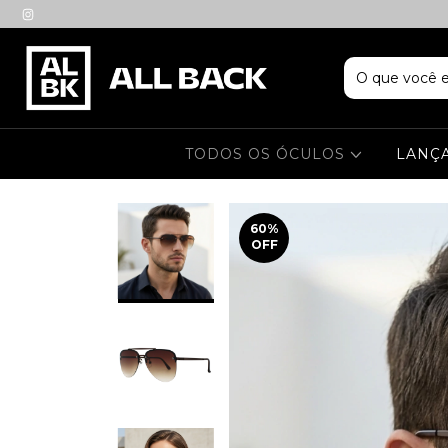
TODOS OS ÓCULOS
LANÇ
60
%
OFF