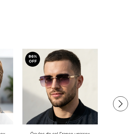
86
%
80
%
OFF
OFF