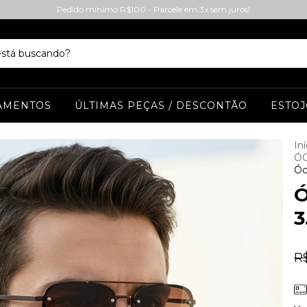
Pedido mínimo R$100 - Parcele em 3x sem juros!
AMENTOS
ÚLTIMAS PEÇAS / DESCONTÃO
ESTOJ
Iní
Ó
Óc
Ó
3
R