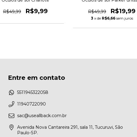
Óculos de sol Charlote
Óculos de sol Parker unis
R$9,99
R$19,99
R$49,99
R$49,99
3
x de
R$6,66
sem juros
Entre em contato
5511945322058
11940722090
sac@useallback.com.br
Avenida Nova Cantareira 291, sala 11, Tucuruvi, São
Paulo-SP.