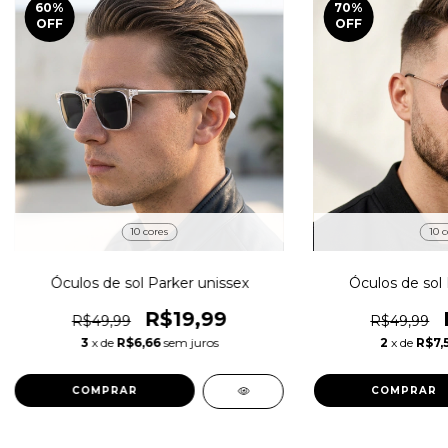
60
%
70
%
OFF
OFF
10 cores
10 c
Óculos de sol Parker unissex
Óculos de sol
R$19,99
R$49,99
R$49,99
3
x de
R$6,66
sem juros
2
x de
R$7,
COMPRAR
COMPRAR