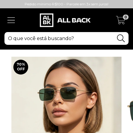
Pedido mínimo R$100 - Parcele em 3x sem juros!
0
70
%
OFF