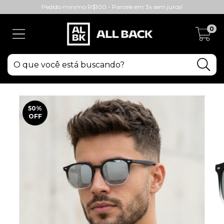
Pedido mínimo R$100 - Parcele em 3x sem juros!
0
50
%
OFF