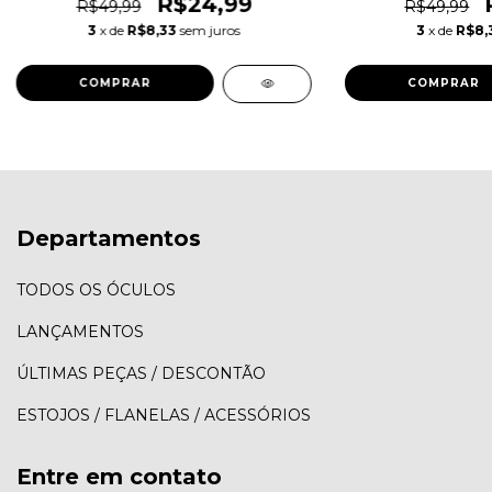
R$24,99
R$49,99
R$49,99
3
x de
R$8,33
sem juros
3
x de
R$8,
COMPRAR
COMPRAR
Departamentos
TODOS OS ÓCULOS
LANÇAMENTOS
ÚLTIMAS PEÇAS / DESCONTÃO
ESTOJOS / FLANELAS / ACESSÓRIOS
Entre em contato