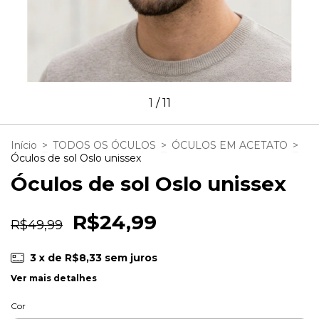
1
/
11
Início
>
TODOS OS ÓCULOS
>
ÓCULOS EM ACETATO
>
Óculos de sol Oslo unissex
Óculos de sol Oslo unissex
R$24,99
R$49,99
3
x de
R$8,33
sem juros
Ver mais detalhes
Cor