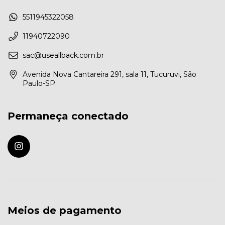
5511945322058
11940722090
sac@useallback.com.br
Avenida Nova Cantareira 291, sala 11, Tucuruvi, São
Paulo-SP.
Permaneça conectado
Meios de pagamento