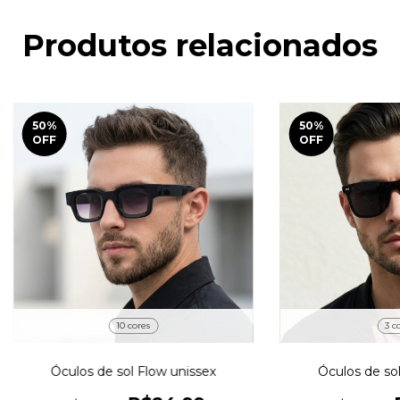
Produtos relacionados
50
%
50
%
OFF
OFF
10 cores
3 c
Óculos de sol Flow unissex
Óculos de sol